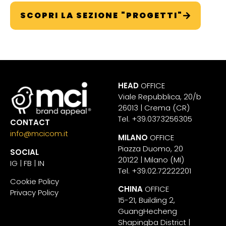
SCOPRI LA SEZIONE "PROGETTI"
HEAD
OFFICE
Viale Repubblica, 20/b
26013 | Crema (CR)
Tel. +39.0373256305
CONTACT
info@mcicom.it
MILANO
OFFICE
Piazza Duomo, 20
SOCIAL
20122 | Milano (MI)
IG
|
FB
|
IN
Tel. +39.02.72222201
Cookie Policy
CHINA
OFFICE
Privacy Policy
15-21, Building 2,
GuangHecheng
Shapingba District |