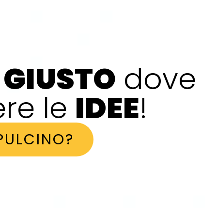
o
GIUSTO
dove
re le
IDEE
!
 PULCINO?