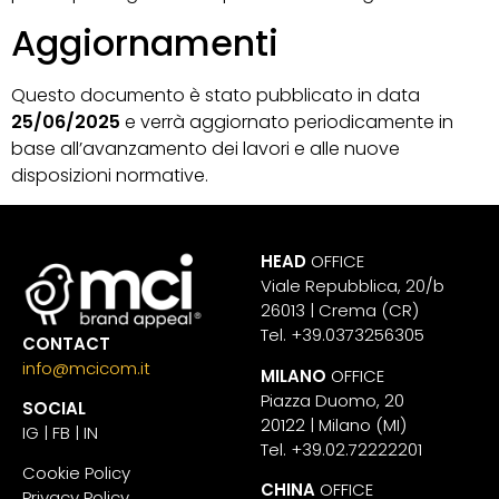
Aggiornamenti
Questo documento è stato pubblicato in data
25/06/2025
e verrà aggiornato periodicamente in
base all’avanzamento dei lavori e alle nuove
disposizioni normative.
HEAD
OFFICE
Viale Repubblica, 20/b
26013 | Crema (CR)
Tel. +39.0373256305
CONTACT
info@mcicom.it
MILANO
OFFICE
Piazza Duomo, 20
SOCIAL
20122 | Milano (MI)
IG
|
FB
|
IN
Tel. +39.02.72222201
Cookie Policy
CHINA
OFFICE
Privacy Policy