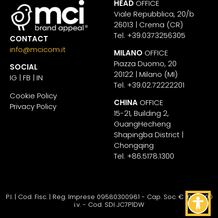
HEAD
OFFICE
Viale Repubblica, 20/b
26013 | Crema (CR)
Tel. +39.0373256305
CONTACT
info@mcicom.it
MILANO
OFFICE
Piazza Duomo, 20
SOCIAL
20122 | Milano (MI)
IG
|
FB
|
IN
Tel. +39.02.72222201
Cookie Policy
CHINA
OFFICE
Privacy Policy
15-21, Building 2,
GuangHecheng
Shapingba District |
Chongqing
Tel. +86.5178.1300
P.I. | Cod. Fisc. | Reg. Imprese 09580300961 - Cap. Soc. € 10.200,00
Torna su
i.v. - Cod. SDI JC7P1DW