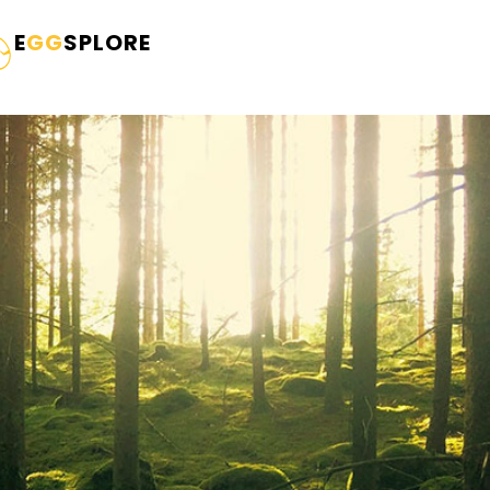
E
GG
SPLORE