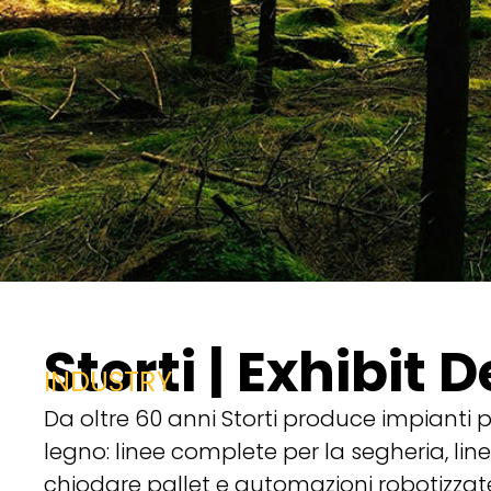
Storti | Exhibit 
INDUSTRY
Da oltre 60 anni Storti produce impianti p
legno: linee complete per la segheria, li
chiodare pallet e automazioni robotizzate