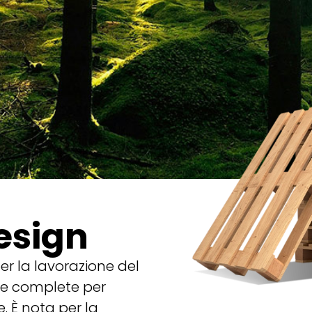
Design
er la lavorazione del
nee complete per
. È nota per la