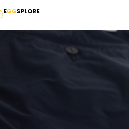
E
GG
SPLORE