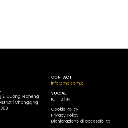
CONTACT
info@mcicom.it
E
SOCIAL
ing 2, GuangHecheng
IG
|
FB
|
IN
strict | Chongqing
.1300
Cookie Policy
Privacy Policy
Dichiarazione di accessibilità