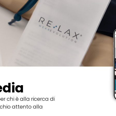
edia
r chi è alla ricerca di
chio attento alla