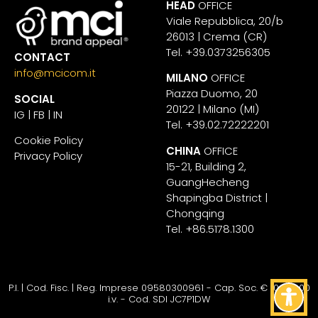
HEAD
OFFICE
Viale Repubblica, 20/b
26013 | Crema (CR)
Tel. +39.0373256305
CONTACT
info@mcicom.it
MILANO
OFFICE
Piazza Duomo, 20
SOCIAL
20122 | Milano (MI)
IG
|
FB
|
IN
Tel. +39.02.72222201
Cookie Policy
CHINA
OFFICE
Privacy Policy
15-21, Building 2,
GuangHecheng
Shapingba District |
Chongqing
Tel. +86.5178.1300
P.I. | Cod. Fisc. | Reg. Imprese 09580300961 - Cap. Soc. € 10.200,00
Torna su
i.v. - Cod. SDI JC7P1DW