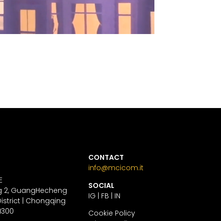
CONTACT
info@mcicom.it
E
SOCIAL
ing 2, GuangHecheng
IG
|
FB
|
IN
strict | Chongqing
.1300
Cookie Policy