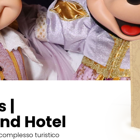
 |
nd Hotel
complesso turistico