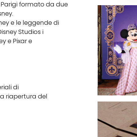
i Parigi formato da due
sney.
sney e le leggende di
isney Studios i
ey e Pixar e
iali di
a riapertura del