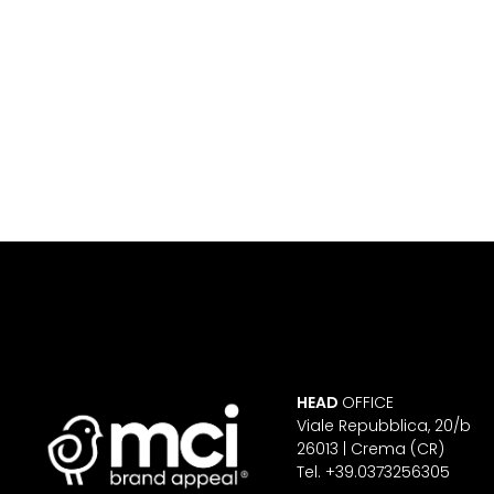
HEAD
OFFICE
Viale Repubblica, 20/b
26013 | Crema (CR)
Tel. +39.0373256305