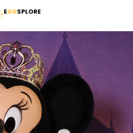
E
GG
SPLORE